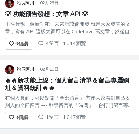
站長阿川
·
02月23日
💡 功能預告發想：文章 API 💡
正在發想一個新功能，未來應該會開發 就是大家發表的文
章，會有 API 這樣大家可以在 CodeLove 寫文章，然後自
己另外架部落格，撈自己文章的 API 比方說
4留言
1,314瀏覽
6
個讚
`https://codelove.tw/api/@howtomakeaturn/posts` 類似這
樣 就拿到...
站長阿川
·
02月19日
🔥🔥新功能上線：個人留言清單＆留言專屬網
址＆資料統計🔥🔥
在個人頁面，可以點開「全部留言」 方便大家看到自己＆
別人的全部留言 --- 點擊留言的「時間」，會打開留言專屬
網址 方便讓留言有獨立網址，可以被分享、轉載出去 ---
1留言
1,047瀏覽
3
個讚
並且，新增「資料統計」小區塊 方便查看目前已發表多少
資料 --- 網站功能持續...