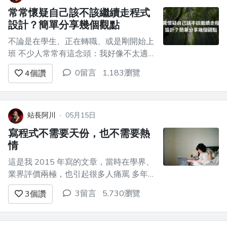
常常懷疑自己該不該繼續走程式
設計？簡單分享幾個觀點
不論是在學生、正在轉職、或是剛開始上
班 不少人常常有這念頭：我好像不太適
合走這條路，怎麼辦？ 讓我簡單分享幾
0留言
1,183瀏覽
4
個讚
個觀點 # 關於天份與熱情 很多人對於社
會上各種工作抱有「資格論」的傾象 我
抱持相反觀點，我認為你在各行各業，沒
有天份、沒有熱情也沒有關係 詳細理由
站長阿川
·
05月15日
我不贅述...
寫程式不需要天份，也不需要熱
情
這是我 2015 年寫的文章，當時在學界、
業界評價兩極，也引起很多人痛罵 多年
後回頭看，我的觀點不變。文章滿適合這
3留言
5,730瀏覽
3
個讚
個論壇的，我順手轉發一下 --- 從來沒有
一個技能，曾經被神化到這個程度：
「你不但要有天份，還要有熱情，才適合