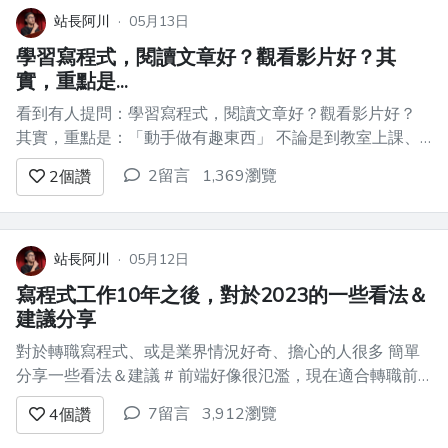
站長阿川
·
05月13日
學習寫程式，閱讀文章好？觀看影片好？其
實，重點是...
看到有人提問：學習寫程式，閱讀文章好？觀看影片好？
其實，重點是：「動手做有趣東西」 不論是到教室上課、
還是線上學習，不管是讀文章或是影片，都差不多 重點是
2留言
1,369瀏覽
2
個讚
要動手做，而且要做有趣的東西 很多課程設計，在練習作
業的地方，會出一些很無聊的作業 比如說什麼模擬螞蟻走
路，走幾步...
站長阿川
·
05月12日
寫程式工作10年之後，對於2023的一些看法＆
建議分享
對於轉職寫程式、或是業界情況好奇、擔心的人很多 簡單
分享一些看法＆建議 # 前端好像很氾濫，現在適合轉職前
端嗎？ 過去幾年，我指導過很多非本科的朋友入行，幾乎
7留言
3,912瀏覽
4
個讚
都是從前端入行（也有少數是從 iphone 開發、網站後端、