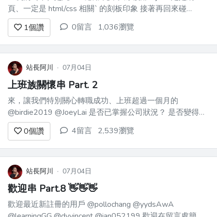
頁、一定是 html/css 相關` 的刻板印象 接著再回來碰
backend programming 開發，銜接回來 web 領域 這樣才順
0留言
1,036瀏覽
1
個讚
暢，才不會一直搞混在一起 教材研發中，近期上線，敬請
期待～
站長阿川
·
07月04日
上班族關懷串 Part. 2
來，讓我們特別關心轉職成功、上班超過一個月的
@birdie2019 @JoeyLai 是否已掌握公司狀況？ 是否變得越
來越有自信？ 最近有學到新東西？ 隨時歡迎上來分享工作
4留言
2,539瀏覽
0
個讚
筆記 or 上來發問卡關問題～
站長阿川
·
07月04日
歡迎串 Part.8 👋👋👋
歡迎最近新註冊的用戶 @pollochang @yydsAwA
@learningGG @dyvincent @ian052199 歡迎在留言處簡單