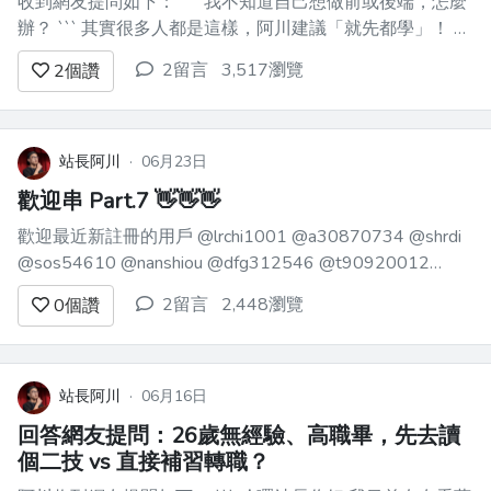
收到網友提問如下： ``` 我不知道自己想做前或後端，怎麼
辦？ ``` 其實很多人都是這樣，阿川建議「就先都學」！ 如
果急著上班賺錢，可以先側重「前端」，然後找個新手友善
2留言
3,517瀏覽
2
個讚
的職缺就先衝了 因為後端的技術有很多，一開始也不知怎
麼挑選 以阿川目前觀察身邊同年紀33歲左右工...
站長阿川
·
06月23日
歡迎串 Part.7 👋👋👋
歡迎最近新註冊的用戶 @lrchi1001 @a30870734 @shrdi
@sos54610 @nanshiou @dfg312546 @t90920012
@Cloud200407 @tony05060165 歡迎在留言處簡單自介
2留言
2,448瀏覽
0
個讚
一下～ 可以說一下從哪邊發現這論壇的～最近在...
站長阿川
·
06月16日
回答網友提問：26歲無經驗、高職畢，先去讀
個二技 vs 直接補習轉職？