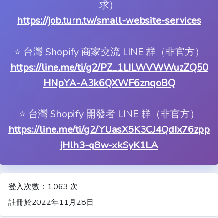
求）
https://job.turn.tw/small-website-services
⭐️ 台灣 Shopify 商家交流 LINE 群（非官方）
https://line.me/ti/g2/PZ_1LILWVWWuzZQ50
HNpYA-A3k6QXWF6znqoBQ
⭐️ 台灣 Shopify 開發者 LINE 群（非官方）
https://line.me/ti/g2/YUasX5K3CJ4QdIx76zpp
jHlh3-q8w-xkSyK1LA
登入次數：1,063 次
註冊於2022年11月28日