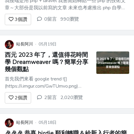
我後端是用 php + laravel 我會開始轉貼一些 php 的技術文
章～大部份是我以前寫的文章 未來也考慮推出 php 自學教
材～ 評估中～
0留言
990瀏覽
3
個讚
站長阿川
·
05月19日
西元 2023 年了，還值得花時間
學 Dreamweaver 嗎？簡單分享
幾個觀點
首先我們來看 google trend ![]
(https://i.imgur.com/GwTUmvo.png)
https://trends.google.com.tw/trends/explore?
2留言
2,020瀏覽
2
個讚
date=all&geo=TW&q=dreamweaver&hl=zh-
TW 如...
站長阿川
·
05月18日
🎉🎉🎉 恭喜 birdie 順利轉職＆給新入行者的簡