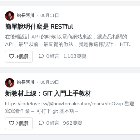
資料科學入行） 我都分別問過這些朋友 轉職前的薪資 ...
站長阿川
·
05月11日
簡單說明什麼是 RESTful
在後端設計 API 的時候 以電商網站來說，跟產品相關的
API，最早以前，最直覺的做法，就是像這樣設計： HTTP
GET ``` /get-product ``` HTTP POST ``` /create-product
0留言
1,103瀏覽
3
個讚
/update-product ...
站長阿川
·
05月09日
新教材上線：GIT 入門上手教材
https://codelove.tw/@howtomakeaturn/course/lqOvap 歡迎
寫寫看作業～ 可打下 git 基本功～
0留言
962瀏覽
2
個讚