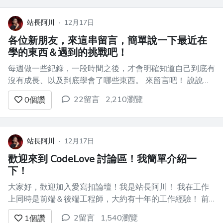
師上課 這種課程通常需要耗時數個月，
費用會在新台幣十萬上下 好處是有同學
站長阿川
·
12月17日
一起、有...
各位新朋友，來這串留言，簡單說一下最近在
學的東西＆遇到的挑戰吧！
每週做一些紀錄，一段時間之後，才會明確知道自己到底有
沒有成長、以及到底學會了哪些東西。 來留言吧！ 說說看
最近在學什麼技術＆覺得什麼部份特別難！ 大家也可以針
22留言
2,210瀏覽
0
個讚
對大家的留言，分別回覆一些建議＆指引方向！ 留言吧！
養成紀錄的習慣，絕對是一個好習慣！
站長阿川
·
12月17日
歡迎來到 CodeLove 討論區！我簡單介紹一
下！
大家好，歡迎加入愛寫扣論壇！我是站長阿川！ 我在工作
上同時是前端＆後端工程師，大約有十年的工作經驗！ 前
端常用 JavaScript/React，後端常用 PHP/Laravel。 詳細技
2留言
1,540瀏覽
1
個讚