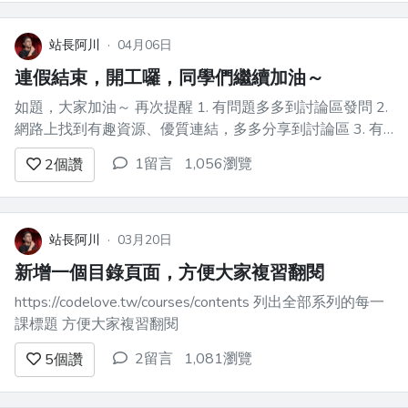
到 這些東西我未來可能會寫教材，但我最近很忙，近期無...
站長阿川
·
04月06日
連假結束，開工囉，同學們繼續加油～
如題，大家加油～ 再次提醒 1. 有問題多多到討論區發問 2.
網路上找到有趣資源、優質連結，多多分享到討論區 3. 有
心得、小筆記，請把討論區當成部落格，多多分享技術筆記
1留言
1,056瀏覽
2
個讚
加油～
站長阿川
·
03月20日
新增一個目錄頁面，方便大家複習翻閱
https://codelove.tw/courses/contents 列出全部系列的每一
課標題 方便大家複習翻閱
2留言
1,081瀏覽
5
個讚