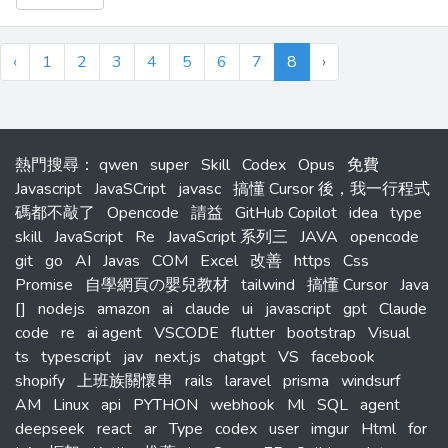
能樹：https://www.toptal.com/resume/chuan-hao-you ...
‹
1
2
3
4
5
6
7
8
›
熱門搜尋
：
qwen
super
Skill
Codex
Opus
免費
Javascript
JavaSCript
javasc
搞懂 Cursor 後，我一行程式
碼都不敲了
Opencode
請益
GitHub Copilot
idea
type
skill
JavaScript
Re
JavaScript 系列三
JAVA
opencode
git
go
AI
Javas
COM
Excel
改善
https
Css
Promise
自學網頁の嬰兒教材
tailwind
搞懂 Cursor
Java
[]
nodejs
amazon
ai
claude
ui
javascript
gpt
Claude
code
re
ai agent
VSCODE
flutter
bootstrap
Visual
ts
typescript
jav
next.js
chatgpt
VS
facebook
shopify
上班族關懷串
rails
laravel
prisma
windsurf
AM
Linux
api
PYTHON
webhook
Ml
SQL
agent
deepseek
react
ar
Type
codex
user
imgur
Html
for