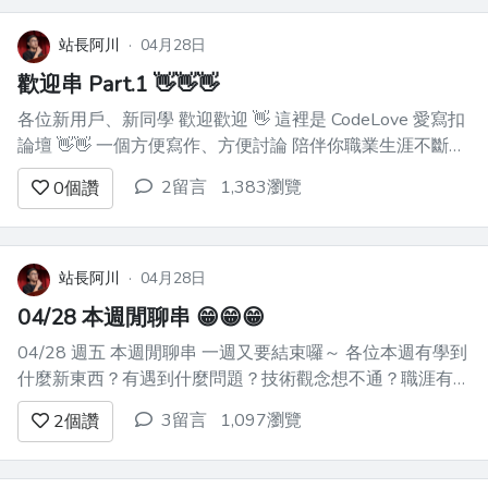
別」等等的名詞很難，覺得OOP很難。
其實這些名詞雖然重要，但對新手來說，
站長阿川
·
04月28日
本來就很難在一開始就搞懂。 ...
歡迎串 Part.1 👋👋👋
各位新用戶、新同學 歡迎歡迎 👋 這裡是 CodeLove 愛寫扣
論壇 👋👋 一個方便寫作、方便討論 陪伴你職業生涯不斷成
長的地方 👋👋👋 --- 歡迎最近新註冊的用戶
2留言
1,383瀏覽
0
個讚
@ga2006135619 @Neko0xff @weihsiang120 @Paul
@Svetlvjl...
站長阿川
·
04月28日
04/28 本週閒聊串 😁😁😁
04/28 週五 本週閒聊串 一週又要結束囉～ 各位本週有學到
什麼新東西？有遇到什麼問題？技術觀念想不通？職涯有迷
惘？ 歡迎留言分享 😁😁😁 --- 特別要 cue 三位完成 JS 九系
3留言
1,097瀏覽
2
個讚
列的同學 @birdie2019 @hung @superyngo git /...