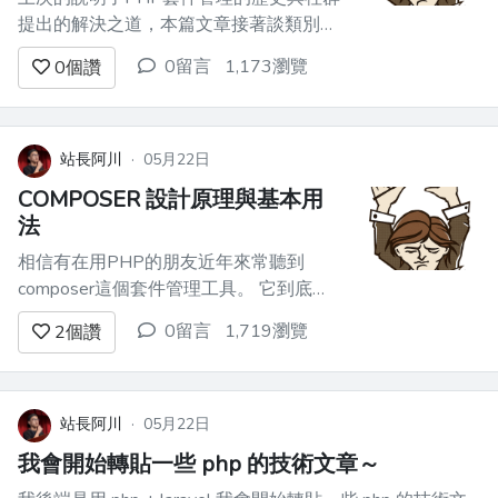
提出的解決之道，本篇文章接著談類別管
理的進階議題。 # 當類別名稱一樣... 當專
0留言
1,173瀏覽
0
個讚
案大了起來，有時候會有類別名稱重複的
問題。 假設今天要撰寫一個論壇模組，
提供討論區與留言板功能。 你一定很想
將討論區的文章與留言板的文章都命名類
站長阿川
·
05月22日
別為Arti...
COMPOSER 設計原理與基本用
法
相信有在用PHP的朋友近年來常聽到
composer這個套件管理工具。 它到底是
做什麼用的？又是為了解決什麼問題而存
0留言
1,719瀏覽
2
個讚
在呢？ 要瞭解這個，得先從歷史開始說
起...。 # PHP最早讀取套件的方法 初學
PHP時，最早會面對的問題之一就是
require與include差別何在？ ...
站長阿川
·
05月22日
我會開始轉貼一些 php 的技術文章～