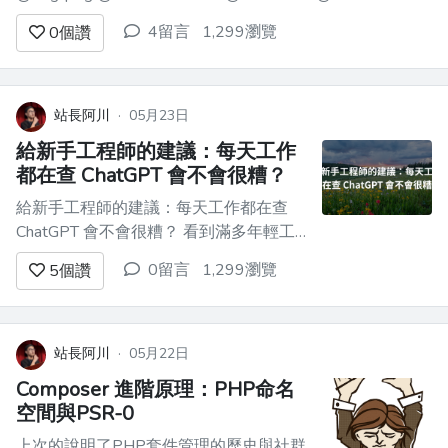
@ryan1690 @unicorn44739 @UrMomSoPretty
4留言
1,299瀏覽
0
個讚
@a8566012 @z2953808 @simon...
站長阿川
·
05月23日
給新手工程師的建議：每天工作
都在查 ChatGPT 會不會很糟？
給新手工程師的建議：每天工作都在查
ChatGPT 會不會很糟？ 看到滿多年輕工
程師提問：工作時經常查 ChatGPT，感
0留言
1,299瀏覽
5
個讚
覺不太踏實，沒關係嗎？ 讓我簡單談論
一下這件事 --- 首先，讓我們把時間倒回
2000 年代 google 剛出來的時候 當時一
定也是這樣，年輕工...
站長阿川
·
05月22日
Composer 進階原理：PHP命名
空間與PSR-0
上次的說明了PHP套件管理的歷史與社群