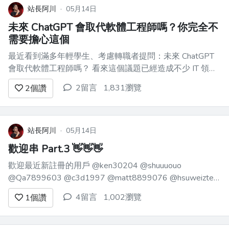
寫程式。」 那些寫程式的人，好像「從
站長阿川
·
05月14日
小就立定...
未來 ChatGPT 會取代軟體工程師嗎？你完全不
需要擔心這個
最近看到滿多年輕學生、考慮轉職者提問：未來 ChatGPT
會取代軟體工程師嗎？ 看來這個議題已經造成不少 IT 領域
學生的焦慮，我非常驚訝，讓我簡單談論一下這件事 # 個
2留言
1,831瀏覽
2
個讚
人經驗回顧 我在畢業前全心學習 web 前端與後端開發，
2012 年畢業時，正逢智慧型手機快速發展，所有公司都...
站長阿川
·
05月14日
歡迎串 Part.3 👋👋👋
歡迎最近新註冊的用戶 @ken30204 @shuuuouo
@Qa7899603 @c3d1997 @matt8899076 @hsuweizte
@maozi20017 @eric60305 @lehcaR 歡迎在留言處簡單自
4留言
1,002瀏覽
1
個讚
介一下～ 可以說一下從哪邊發現這論壇的～最近在學什麼
東西～...