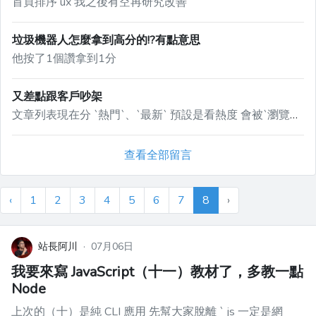
首頁排序 ux 我之後有空再研究改善
垃圾機器人怎麼拿到高分的!?有點意思
他按了1個讚拿到1分
又差點跟客戶吵架
文章列表現在分 `熱門`、`最新` 預設是看熱度 會被`瀏覽量`、`按讚數`影響
查看全部留言
‹
1
2
3
4
5
6
7
8
›
站長阿川
·
07月06日
我要來寫 JavaScript（十一）教材了，多教一點
Node
上次的（十）是純 CLI 應用 先幫大家脫離 ` js 一定是網