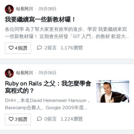
站長阿川
·
05月08日
我要繼續寫一些新教材囉！
各位同學 為了幫大家更有效率的進步、學習 我要繼續來寫
一些新教材囉！ 近期會先研發「GIT 入門」的教材 歡迎大
家到時來寫作業～
2留言
1,176瀏覽
4
個讚
站長阿川
·
05月06日
Ruby on Rails 之父：我怎麼學會
寫程式的？
DHH，本名David Heinemeier Hansson，
Basecamp合夥人、Google 2005年度駭
客、業餘賽車手，他最知名的身份是網路
0留言
1,224瀏覽
3
個讚
開發框架Ruby on Rails的發明者。 DHH
曾在部落格發表他學寫程式的心得：