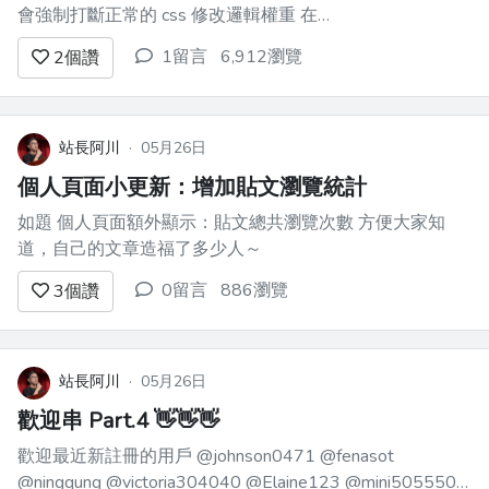
會強制打斷正常的 css 修改邏輯權重 在
我十年的工作經驗中，只有兩種情況會這
1留言
6,912瀏覽
2
個讚
樣用 第一個是寫 utility css class 的時候
例如 `.text-center` `.text-right` 這種輔
助...
站長阿川
·
05月26日
個人頁面小更新：增加貼文瀏覽統計
如題 個人頁面額外顯示：貼文總共瀏覽次數 方便大家知
道，自己的文章造福了多少人～
0留言
886瀏覽
3
個讚
站長阿川
·
05月26日
歡迎串 Part.4 👋👋👋
歡迎最近新註冊的用戶 @johnson0471 @fenasot
@ningqung @victoria304040 @Elaine123 @mini505550