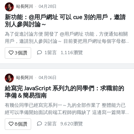
站長阿川
·
04月28日
新功能：@用戶網址 可以 cue 別的用戶，邀請
別人參與討論～
為了促進討論方便 開發了 @用戶網址 功能，方便通知相關
用戶，邀請別人參與討論～ 目前要把用戶網址每個字母都
打對，未來有空再開發 auto-complete 功能～ 舉個例 可以
1留言
1,116瀏覽
3
個讚
這樣 cue 目前寫作分享最多的 @JsLover0018 希望他繼續
分享更多用心的文章！ 再舉個...
站長阿川
·
04月06日
給寫完 JavaScript 系列九的同學們：求職前的
準備＆簡易指南
有幾位同學已經寫完系列一～九的全部作業了 整體能力已
經可以準備開始面試前端工程師的職缺了 這邊寫一篇簡單
說明 # 需要補充的技能 前端技能中最困難的部份已經有相
2留言
9,620瀏覽
8
個讚
當基礎了 剩下有些東西沒那麼難，但要學一下，上班會用