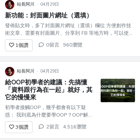
站長阿川
·
04月29日
新功能：封面圖片網址（選填）
發佈貼文時，多了封面圖片網址（選填）欄位 方便創作技
術文章、需要有封面圖片、分享到 FB 等地方時，可以使用
有提供的話，就會進入到「技術文章」專區
0留言
960瀏覽
1
個讚
站長阿川
·
04月29日
給OOP初學者的建議：先搞懂
「資料跟行為在一起」就好，其
它的慢慢來
初學者接觸OOP，幾乎都會有以下疑
惑： 我到底為什麼要學OOP？OOP解決
了什麼問題？書上這些範例就算不用
2留言
4,516瀏覽
3
個讚
OOP也寫得出來吧？ 然後覺得「繼
承」、「多型」、「介面」、「抽象類