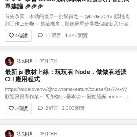
單建議 🎉🎉🎉
首先恭喜，本站的最早一批學員之一 @birdie2019 順利找
到工作上班啦～ 趁這機會，順便簡單分享幾個給新入行者
的建議 ## 建議積極衝刺 9 - 18 個月 剛開始上班一定是手
11留言
1,442瀏覽
4
個讚
忙腳亂又緊張，建議前三個月拼一點，拿出「讓人印象深
刻」的表現，先站穩職場，自己也比較有安全感 ...
站長阿川
·
05月17日
最新 js 教材上線：玩玩看 Node，做做看老派
CLI 應用程式
https://codelove.tw/@howtomakeaturn/course/8aAWxW
歡迎寫寫看作業～ 可加強 js 基本功～ 開始認識 node～ 並
且為更多 js 進階內容打下基礎～
2留言
2,303瀏覽
3
個讚
站長阿川
·
05月16日