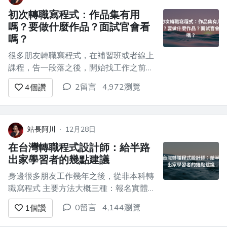
初次轉職寫程式：作品集有用
嗎？要做什麼作品？面試官會看
嗎？
很多朋友轉職寫程式，在補習班或者線上
課程，告一段落之後，開始找工作之前，
會整理作品集 關於作品集，簡單給大家
2留言
4,972瀏覽
4
個讚
一些建議 ## 作品集有用嗎？ 公司在徵人
的時候，其實來應徵的人五花八門 滿多
人看起來，根本不會寫程式，連最基本的
小網頁或者小程式都寫不出來 連基本技
站長阿川
·
12月28日
能都沒有準備...
在台灣轉職程式設計師：給半路
出家學習者的幾點建議
身邊很多朋友工作幾年之後，從非本科轉
職寫程式 主要方法大概三種：報名實體
課程、報名線上課程、買線上課程自學
0留言
4,144瀏覽
1
個讚
## 報名實體課程 資策會、程式補習班，
都屬於此類 需要本人實際到教室，由老