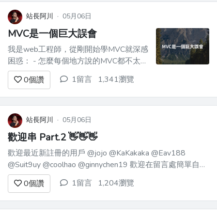
https://signalvnoise.com/p...
站長阿川
·
05月06日
MVC是一個巨大誤會
我是web工程師，從剛開始學MVC就深感
困惑： - 怎麼每個地方說的MVC都不太一
樣？ - 有些文章講的MVC，跟我正在用的
1留言
1,341瀏覽
0
個讚
MVC，怎麼像完全不同的東西？
Model、Controller、View三者到底如何
互動？真是一個定義不明、含糊不清的名
詞。 這讓我研究了很久。最後，發覺...
站長阿川
·
05月06日
歡迎串 Part.2 👋👋👋
歡迎最近新註冊的用戶 @jojo @KaKakaka @Eav188
@Suit9uy @coolhao @ginnychen19 歡迎在留言處簡單自介
一下～ 可以說一下從哪邊發現這論壇的～最近在學什麼東
1留言
1,204瀏覽
0
個讚
西～或者是關於你的一件小趣事～ 也請大家多多回覆別人
的留言，問別人小問題，或者...