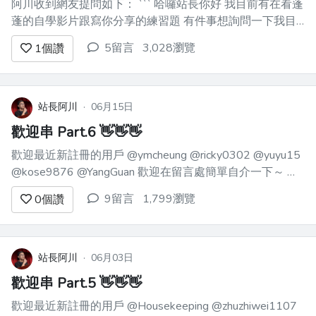
阿川收到網友提問如下： ``` 哈囉站長你好 我目前有在看蓬
蓬的自學影片跟寫你分享的練習題 有件事想詢問一下我目
前快26之前的工作經歷跟軟體一點關係都沒有 高職畢業 目
5留言
3,028瀏覽
1
個讚
前在自學一些程式語言的技能 如果未來要朝這個方向走建
議我先去讀個二技相關科系補學歷嗎？ 還是直接找線上...
站長阿川
·
06月15日
歡迎串 Part.6 👋👋👋
歡迎最近新註冊的用戶 @ymcheung @ricky0302 @yuyu15
@kose9876 @YangGuan 歡迎在留言處簡單自介一下～ 可
以說一下從哪邊發現這論壇的～最近在學什麼東西～或者是
9留言
1,799瀏覽
0
個讚
關於你的一件小趣事～ 也請大家多多回覆別人的留言，問
別人小問題，或者回個「...
站長阿川
·
06月03日
歡迎串 Part.5 👋👋👋
歡迎最近新註冊的用戶 @Housekeeping @zhuzhiwei1107