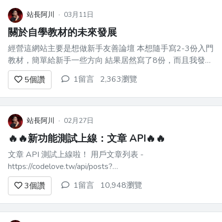
站長阿川
·
03月11日
關於自學教材的未來發展
經營這網站主要是想做新手友善論壇 本想隨手寫2-3份入門
教材，簡單給新手一些方向 結果居然寫了8份，而且我發現
後面還有滿多要教的東西 所以我打算把自學教材改成「付
1留言
2,363瀏覽
5
個讚
費教材」，我乾脆長期研發新教材好了 - JavaScript 系列前
兩課免費 - 每個系列售價$199 ...
站長阿川
·
02月27日
🔥🔥新功能測試上線：文章 API🔥🔥
文章 API 測試上線啦！ 用戶文章列表 -
https://codelove.tw/api/posts?
username=howtomakeaturn&per_page=5&page=1 單篇文
1留言
10,948瀏覽
3
個讚
章資料 - https://codelove.tw/api/post/vx8Y2...