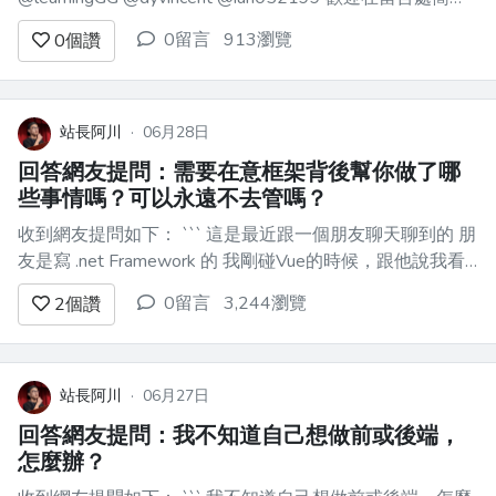
自介一下～ 可以說一下從哪邊發現這論壇的～最近在學什
0留言
913瀏覽
0
個讚
麼東西～或者是關於你的一件小趣事～ 也請大家多多回覆
別人的留言，問別人小問題...
站長阿川
·
06月28日
回答網友提問：需要在意框架背後幫你做了哪
些事情嗎？可以永遠不去管嗎？
收到網友提問如下： ``` 這是最近跟一個朋友聊天聊到的 朋
友是寫 .net Framework 的 我剛碰Vue的時候，跟他說我看
不懂Vue在背後是怎麼運作的、為什麼這樣寫會變成這樣的
0留言
3,244瀏覽
2
個讚
結果？ 他跟我說，不用去在意框架背後幫你做了哪些事情
反正就是做那些制式的動作，把功能實現...
站長阿川
·
06月27日
回答網友提問：我不知道自己想做前或後端，
怎麼辦？