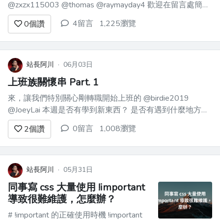
@zxzx115003 @thomas @raymayday4 歡迎在留言處簡單
自介一下～ 可以說一下從哪邊發現這論壇的～最近在學什
4留言
1,225瀏覽
0
個讚
麼東西～或者是關於你的一件小趣事～ 也請大家多多回覆
別人的留言，...
站長阿川
·
06月03日
上班族關懷串 Part. 1
來，讓我們特別關心剛轉職開始上班的 @birdie2019
@JoeyLai 本週是否有學到新東西？ 是否有遇到什麼地方卡
關？ 隨時歡迎上來分享工作筆記 or 上來發問卡關問題～
0留言
1,008瀏覽
2
個讚
站長阿川
·
05月31日
同事寫 css 大量使用 !important
導致很難維護，怎麼辦？
# !important 的正確使用時機 !important