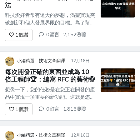
法
科技愛好者常有遠大的夢想，渴望實現突
破創新和個人發展界限的目標。為了幫助
建立這些雄心壯志，我為科技愛好者量身
0留言
2,152瀏覽
1
個讚
定制了廣泛的願望清單。此清單不僅概述
了各種目標，還包括「靈感」、「如
何」、「年份」、「狀態」和「紀念品」
等附加欄，為您的技術之旅提供全面的路
小編精選 - 技術文章翻譯
·
12月16日
線圖。 ## 清單中有什麼？ 該清單涵蓋...
每次開發正確的東西並成為 10
倍工程師🏆：編寫 RFC 的藝術🥋
想像一下，您的任務是在您正在開發的產
品中實現一項重要的新功能。這就是您一
直在等待的機會 - 每個人都會看到您是多
0留言
1,815瀏覽
1
個讚
麼出色的 10 倍開發人員！你打開一個你
想要嘗試的最酷的新庫和設計模式的列
表，然後直接進入它，完整的“地下室”模
式。一週後，你勝利地出現並提出了你完
小編精選 - 技術文章翻譯
·
12月16日