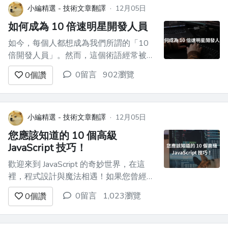
習、實踐和靈感提供了豐富的資源。 每
小編精選 - 技術文章翻譯
·
12月05日
個儲存庫都分...
如何成為 10 倍速明星開發人員
如今，每個人都想成為我們所謂的「10
倍開發人員」。然而，這個術語經常被誤
解和高估。 從本質上講，在我看來，高
0留言
902瀏覽
0
個讚
效或10 倍開發人員是指能夠利用所有可
用工具來發揮其優勢的人，讓這些工具處
理冗餘和重複性的任務，並使他能夠專注
於複雜和創造性的工作。以下是成為 10
小編精選 - 技術文章翻譯
·
12月05日
倍開發人員的一些提示和技巧： ...
您應該知道的 10 個高級
JavaScript 技巧！
歡迎來到 JavaScript 的奇妙世界，在這
裡，程式設計與魔法相遇！如果您曾經感
受到在網路上建立內容的快感，但想知道
0留言
1,023瀏覽
0
個讚
其背後隱藏的策略，那麼您來對地方了。
✨🚀 在這篇部落格中，我們將穿越
JavaScript 領域，揭開複雜的神秘面紗，