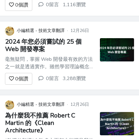
已經處於頂峰的人……並做他們正在做而
0留言
1,116瀏覽
0
個讚
你沒有做的事情。 如果您以編寫程式碼
為生，這意味著要考慮一下高級開發人
員。這意味著確定他們擁有哪些你不具備
的技能、習慣和特質。 在過去 3 年裡與
小編精選 - 技術文章翻譯
·
12月26日
全球頂尖軟體工程師一起工作了數千個...
2024 年您必須嘗試的 25 個
Web 開發專案
毫無疑問，掌握 Web 開發最有效的方法
之一就是透過實作。雖然學習理論概念很
重要，但將您的知識應用到現實世界的專
0留言
3,288瀏覽
0
個讚
案中才能真正鞏固您的技能。無論您是想
要打下堅實基礎的初學者，還是尋求新挑
戰的經驗豐富的開發人員，這裡有 25 個
Web 開發專案可以提高您的能力。 ###
小編精選 - 技術文章翻譯
·
12月26日
學生成績管理系統 ...
為什麼我不推薦 Robert C
Martin 的《Clean
Architecture》