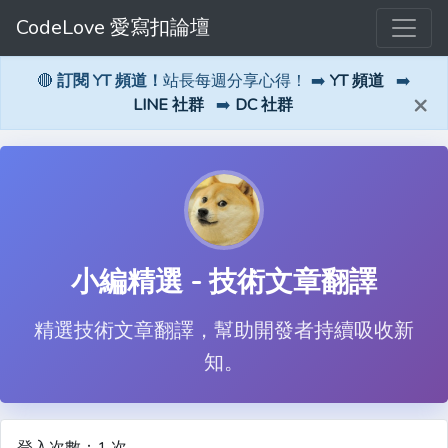
CodeLove 愛寫扣論壇
🔴
訂閱 YT 頻道！
站長每週分享心得！ ➡️
YT 頻道
➡️
×
LINE 社群
➡️
DC 社群
小編精選 - 技術文章翻譯
精選技術文章翻譯，幫助開發者持續吸收新
知。