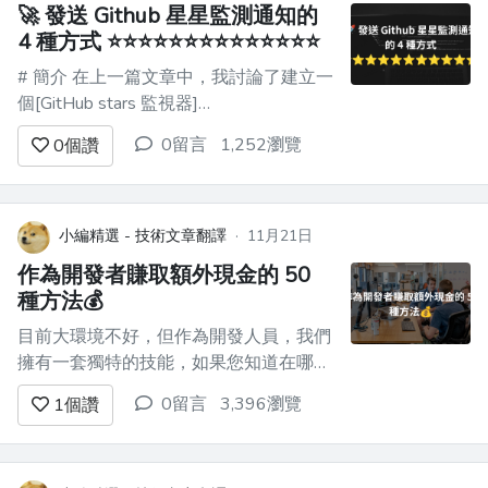
🚀 發送 Github 星星監測通知的
4 種方式 ⭐️⭐️⭐️⭐️⭐️⭐️⭐️⭐️⭐️⭐️⭐️⭐️⭐️⭐️
# 簡介 在上一篇文章中，我討論了建立一
個[GitHub stars 監視器]
(https://dev.to/triggerdotdev/take-
0留言
1,252瀏覽
0
個讚
nextjs-to-the-next-level-create-a-
github-stars-monitor-130a)。 在這篇文
章中，我...
小編精選 - 技術文章翻譯
·
11月21日
作為開發者賺取額外現金的 50
種方法💰
目前大環境不好，但作為開發人員，我們
擁有一套獨特的技能，如果您知道在哪裡
尋找，這些技能的需求量很大！ 這篇文
0留言
3,396瀏覽
1
個讚
章簡要概述了 50 個作為開發人員可以用
來賺取額外收入的副業 --- ### 1. 銷售注
意力 基於參與度的收入是指您將根據使