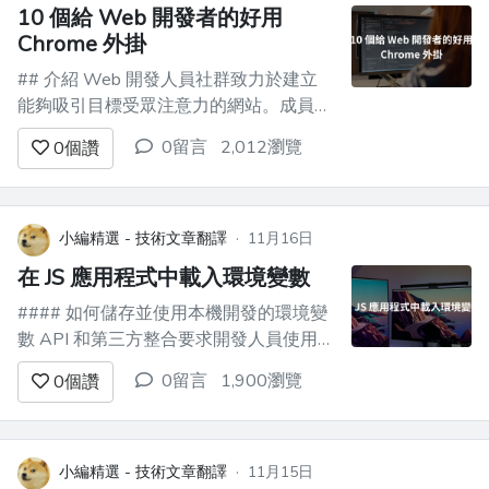
10 個給 Web 開發者的好用
Chrome 外掛
## 介紹 Web 開發人員社群致力於建立
能夠吸引目標受眾注意力的網站。成員總
是在學習新的東西並創造有影響力的東
0留言
2,012瀏覽
0
個讚
西。這意味著生產力在他們的成功之路上
發揮著重要作用。 網路上有許多我們可
以遵循的技術來提高我們的生產力。
Chrome 擴充功能就是這樣一種技術，它
小編精選 - 技術文章翻譯
·
11月16日
使我們能夠提高我們致力於技術...
在 JS 應用程式中載入環境變數
#### 如何儲存並使用本機開發的環境變
數 API 和第三方整合要求開發人員使用
稱為**環境或配置變數**的配置資料。這
0留言
1,900瀏覽
0
個讚
些變數通常儲存在受密碼保護的地方，例
如 CI 工具或部署管道，但是當我們在本
地開發應用程式時如何使用它們？ ![]
(https://cdn-images...
小編精選 - 技術文章翻譯
·
11月15日