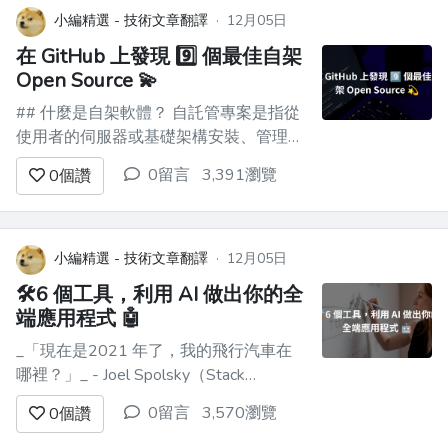
擁抱簡單。沒有令人困惑的術語——只有
小編精選 - 技術文章翻譯
·
12月05日
簡單的英語解釋和逐步...
在 GitHub 上發現 9️⃣ 個最佳自架
Open Source 💫
## 什麼是自架軟體？ 自託管專案是指從
使用者的伺服器或基礎架構安裝、管理和
操作的軟體、應用程式或服務，而不是託
0留言
3,391瀏覽
0
個讚
管在外部或第三方伺服器（例如雲端服務
供應商提供的伺服器）上。 這種模型可
以更好地控制軟體和資料，並且通常在隱
私、安全、客製化和成本效益方面受到青
小編精選 - 技術文章翻譯
·
12月05日
睞。 ### 自託管軟體對...
🛠️6 個工具，利用 AI 做出你的全
端應用程式 🤖
_「現在是2021 年了，我的飛行汽車在
哪裡？」_ - Joel Spolsky（Stack
Overflow 和Trello 的建立者）用這句話來
0留言
3,570瀏覽
0
個讚
表達他對Web 開發仍然與20 年前幾乎相
同的感覺的幻滅。 但今天，有了 GPT，