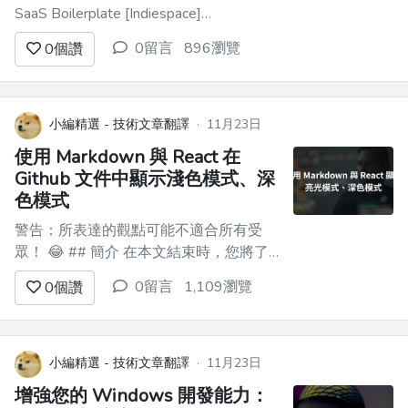
SaaS Boilerplate [Indiespace]
(https://www.indiespace.store/)）如何在
0留言
896瀏覽
0
個讚
沒有任何社交媒體存在的情況下在4 天內
從0 美元到200 美元以上的故事。 **想
法：** 在過去的...
小編精選 - 技術文章翻譯
·
11月23日
使用 Markdown 與 React 在
Github 文件中顯示淺色模式、深
色模式
警告：所表達的觀點可能不適合所有受
眾！ 😂 ## 簡介 在本文結束時，您將了
解並能夠根據使用者偏好 - **深色**或**
0留言
1,109瀏覽
0
個讚
淺色**模式展示您的 Markdown 影像。 1.
我將介紹如何在 GitHub README.md 中
加入兩個圖像 - 根據所選的“主題”，您的
圖像將正確...
小編精選 - 技術文章翻譯
·
11月23日
增強您的 Windows 開發能力：