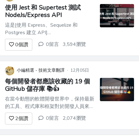
使用 Jest 和 Supertest 測試
NodeJs/Express API
這是[使用 Express、Sequelize 和
Postgres 建立 API]
(https://www.oriechinedu.com/posts/performing-
0留言
3,594瀏覽
0
個讚
crud-with-sequelize/) 的第三部分。在[第
二部分](https://www.oriechinedu.co...
小編精選 - 技術文章翻譯
·
12月05日
每個開發者都應該收藏的 19 個
GitHub 儲存庫 📚👍
在當今動態的軟體開發世界中，保持最新
的工具、程式庫和框架對於開發人員來說
至關重要。 GitHub 提供了寶貴的儲存庫
0留言
2,074瀏覽
2
個讚
寶庫，可顯著提高您的開發技能和專業知
識。 我整理了每個開發人員都應該了解
的 19 個 GitHub 儲存庫的列表，為學