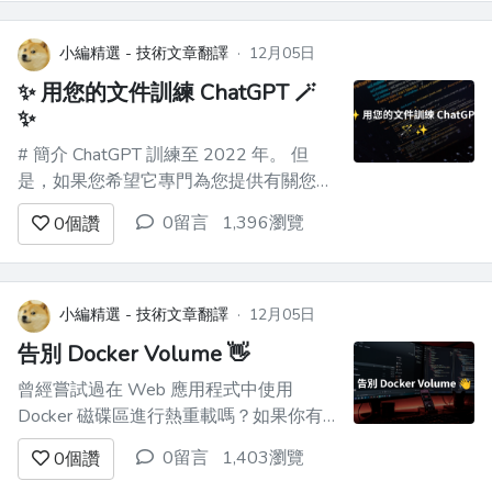
我們就可以再問這個問題了。我們看到了
所有這些花哨的推文和演示，但...
小編精選 - 技術文章翻譯
·
12月05日
✨ 用您的文件訓練 ChatGPT 🪄
✨
# 簡介 ChatGPT 訓練至 2022 年。 但
是，如果您希望它專門為您提供有關您網
站的資訊怎麼辦？最有可能的是，這是不
0留言
1,396瀏覽
0
個讚
可能的，**但不再是了！** OpenAI 推出
了他們的新功能 - [助手]
(https://platform.openai.com/docs/assista...
小編精選 - 技術文章翻譯
·
12月05日
告別 Docker Volume 👋
曾經嘗試過在 Web 應用程式中使用
Docker 磁碟區進行熱重載嗎？如果你有
跟我一樣可怕的經歷，你會喜歡 Docker
0留言
1,403瀏覽
0
個讚
剛剛發布的最新功能：**docker-