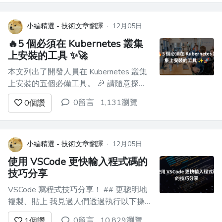
compose watch**！讓我向您展示如何升
級現有專案以獲得出色的 Docker 開發設
置，您的團隊*實際上*會喜歡使用它 🤩 ...
小編精選 - 技術文章翻譯
·
12月05日
🔥5 個必須在 Kubernetes 叢集
上安裝的工具 ✨️🚀
本文列出了開發人員在 Kubernetes 叢集
上安裝的五個必備工具。 🎉 請隨意探索
這些專案，為儲存庫加註星標，並為您最
0留言
1,131瀏覽
0
個讚
喜歡的專案做出貢獻。 😉 事不宜遲，讓
我們開始吧。 🏃‍♂️💨 ![讓我們開始吧]
(https://dev-to-
uploads.s3.amazonaws.co...
小編精選 - 技術文章翻譯
·
12月05日
使用 VSCode 更快輸入程式碼的
技巧分享
VSCode 寫程式技巧分享！ ## 更聰明地
複製、貼上 我見過人們透過執行以下操
作來複製貼上程式碼： 1. 將滑鼠遊標移
0留言
10,829瀏覽
1
個讚