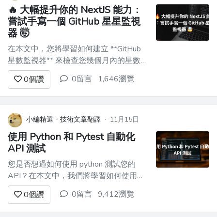
🔥 大幅提升你的 NextJS 能力：
嘗試手寫一個 GitHub 星星監視
器 🤯
在本文中，您將學習如何建立 **GitHub
星數監視器** 來檢查您幾個月內的星數以
及每天獲得的星數。 - 使用 GitHub API
0留言
1,646瀏覽
0
個讚
取得目前每天收到的星星數量。 - 在螢幕
上每天繪製美麗的星星圖表。 - 創造一個
工作來每天收集新星星。 ![吉米]
(https://dev...
小編精選 - 技術文章翻譯
·
11月15日
使用 Python 和 Pytest 自動化
API 測試
您是否想過如何使用 python 測試您的
API？在本文中，我們將學習如何使用
Python 和 pytest 框架來測試我們的
0留言
9,412瀏覽
0
個讚
API。 對於本教程，您需要安裝
python，您可以在[此處]