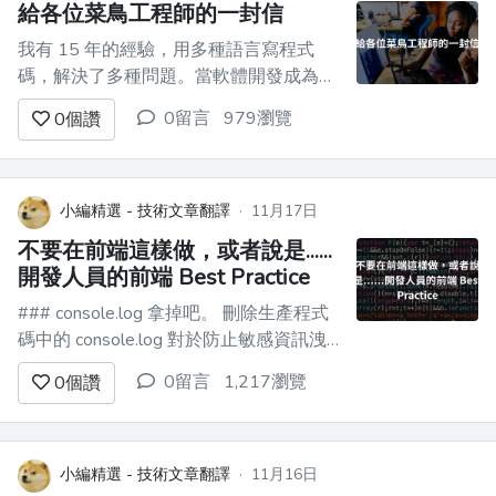
給各位菜鳥工程師的一封信
以...
我有 15 年的經驗，用多種語言寫程式
碼，解決了多種問題。當軟體開發成為熱
門職業時，我開始了我的職業生涯。 看
0留言
979瀏覽
0
個讚
看我們周圍發生的事情，我必須說幾句
話，我會保持現實。事情可能聽起來很刺
耳，但這比在鴉片中洩漏要好。 ## 不要
參加程式設計訓練營 別報名了。只是學
小編精選 - 技術文章翻譯
·
11月17日
習程式設計三個月，沒辦法讓...
不要在前端這樣做，或者說是......
開發人員的前端 Best Practice
### console.log 拿掉吧。 刪除生產程式
碼中的 console.log 對於防止敏感資訊洩
漏並提高效能非常重要。 ### 控制台錯
0留言
1,217瀏覽
0
個讚
誤和警告 調查並修復。 解決生產程式碼
中的控制台錯誤對於保持流暢且無錯誤的
使用者體驗非常重要。 ### TypeScri...
小編精選 - 技術文章翻譯
·
11月16日