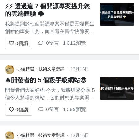
美的拉取請求！ **但是，團隊中的...
⚡⚡ 透過這 7 個開源專案提升您
的雲端體驗 🌩️
我將提到的七個開源專案不僅是雲端原生
創新的重要工具，而且還在當今快節奏的
數位世界中提供了策略優勢。 在本文
0留言
1,012瀏覽
0
個讚
中，我匯總了將這些開源專案設定為
**AWESOME** 層級的關鍵點！ 🚀 ![哇]
(https://dev-to-
uploads.s3.amazonaws.com/uploads...
小編精選 - 技術文章翻譯
·
12月16日
🔥開發者的 5 個殺手級網站😎
開發者們大家好👋 今天，我將與您分享 5
個令人驚嘆的網站，它們對您的專案開發
有幫助，也可以節省您的寶貴時間⏱。
0留言
1,069瀏覽
0
個讚
## 1️⃣ Flaticon Flaticon 是最大的圖示資料
庫。您可以在這裡找到各種圖示、介面圖
示、動畫圖示和貼紙，並可以以多種格式
免費下載，例如 PNG、SVG...
小編精選 - 技術文章翻譯
·
12月16日