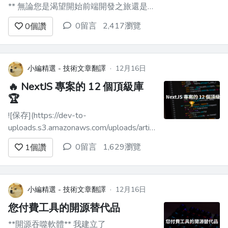
** 無論您是渴望開始前端開發之旅還是希
望提升您的技能，我們都能滿足您的需
0留言
2,417瀏覽
0
個讚
求。 這裡有 9 個令人興奮的專案，它們
將使您能夠在 2024 年掌握前端開發。為
了加速您的學習過程，每個專案都配有專
用資源。 讓我們深入研究並將您的編碼
小編精選 - 技術文章翻譯
·
12月16日
願望...
🔥 NextJS 專案的 12 個頂級庫
🏆
![保存](https://dev-to-
uploads.s3.amazonaws.com/uploads/articles/szi0gw4l049yctx
在過去的十年裡，我一直是一名全端開發
0留言
1,629瀏覽
1
個讚
人員，建置了像[gitup](https://gitup.dev/)
這樣的較小...
小編精選 - 技術文章翻譯
·
12月16日
您付費工具的開源替代品
**開源吞噬軟體** 我建立了