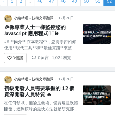
‹
1
2
...
46
47
48
49
50
51
52
小編精選 - 技術文章翻譯
·
12月26日
🎉像專業人士一樣監控您的
Javascript 應用程式🧙‍♂️💫
## **簡介** 在本教程中，您將學習如何
使用**現代工具**和**最佳實踐**來監控
您的Javascript應用程式。 探索分散式追
0留言
1,024瀏覽
0
個讚
蹤的力量，並了解如何無縫整合和利用
Odigos 和 Jaeger 等工具來增強您的監控
能力。 **您將學到什麼：✨** - 如何在
Jav...
小編精選 - 技術文章翻譯
·
12月26日
初級開發人員需要掌握的 12 個
資深開發人員特質 🔥
在任何領域，無論是藝術、體育還是軟體
開發，達到頂峰的最快方法就是研究那些