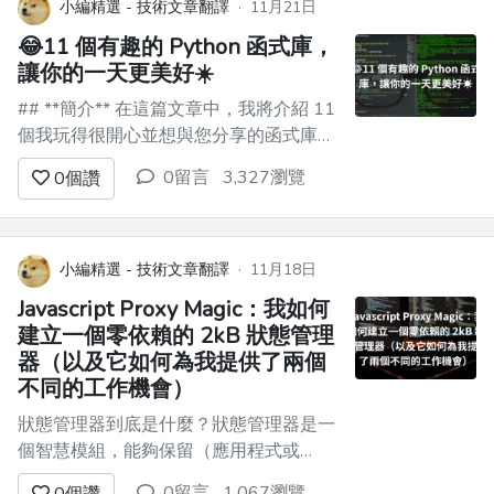
用者在您的網站、個人資料或消費您的內
小編精選 - 技術文章翻譯
·
11月21日
容上花...
😂11 個有趣的 Python 函式庫，
讓你的一天更美好☀️
## **簡介** 在這篇文章中，我將介紹 11
個我玩得很開心並想與您分享的函式庫。
![介紹 GIF](https://dev-to-
0留言
3,327瀏覽
0
個讚
uploads.s3.amazonaws.com/uploads/articles/e5jwsqkoegdsvks
--- ...
小編精選 - 技術文章翻譯
·
11月18日
Javascript Proxy Magic：我如何
建立一個零依賴的 2kB 狀態管理
器（以及它如何為我提供了兩個
不同的工作機會）
狀態管理器到底是什麼？狀態管理器是一
個智慧模組，能夠保留（應用程式或
Web 應用程式的）會話資料並對資料的
0留言
1,067瀏覽