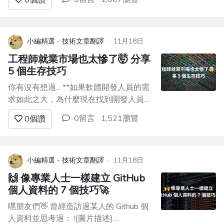
0
個讚
變更做出反應。 您是網頁開發人員嗎？
使用過 Redux、Mobx 或 Zustand 等函式
庫嗎？恭喜！您已經使用了狀態管理器。
我記得我第一天嘗試為 React 設定（舊
小編精選 - 技術文章翻譯
·
11月18日
的）Re...
工程師就業市場也太慘了🤯 分享
5 個生存技巧
你有沒有想過... **如果軟體開發人員的需
求如此之大，為什麼現在找到開發人員的
工作這麼難？** 為什麼面試過程這麼長？
0留言
1,521瀏覽
0
個讚
為什麼會有數百次拒絕？ 為什麼提供的
工資低？ 今天，您將了解混亂背後的原
因。 我們是如何來到這裡的。以及為什
麼。 我還將向您展示為什麼事情並不像...
小編精選 - 技術文章翻譯
·
11月18日
🙌 像專業人士一樣建立 GitHub
個人資料的 7 個技巧🚀
嘿朋友們👋 曾經造訪過某人的 Github 個
人資料並思考過： ![圖片描述]