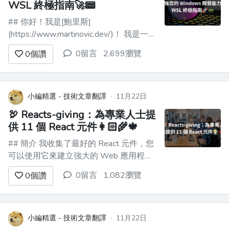
WSL 終極指南🚀📟
## 你好！我是[鮑里斯]
(https://www.martinovic.dev/)！ 我是一名
軟體工程師，專門從事保險工作，教授其
0留言
2,699瀏覽
0
個讚
他開發人員，並在會議上發言。多年來，
我使用了相當多的不同開發環境和作業系
統，除了 .Net 開發之外，我個人從來不
喜歡在 Windows 中進行開發。這是為什
小編精選 - 技術文章翻譯
·
11月22日
麼？...
🦃 Reacts-giving：為專業人士提
供 11 個 React 元件👩🏻‍🌾🍁
## 簡介 我收集了最好的 React 元件，您
可以使用它來建立強大的 Web 應用程
式。 每個都有自己的味道。 別忘了表達
0留言
1,082瀏覽
0
個讚
你的支持🌟 現在，讓我們仔細閱讀這段
程式碼！ 🍽️ ![圖片描述](https://dev-to-
uploads.s3.amazonaws.com...
小編精選 - 技術文章翻譯
·
11月22日