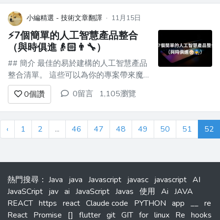
(https://www.python.org/downloads/)下
載它 --- ...
小編精選 - 技術文章翻譯
·
11月15日
⚡️7個簡單的人工智慧產品整合
（與時俱進👴🏻👨‍🔧）
## 簡介 最佳的易於建構的人工智慧產品
整合清單。 這些可以為你的專案帶來魔
力，所以別忘了向他們表達支持🌟 現在
0留言
1,105瀏覽
0
個讚
讓我們一起走上AI之路👨‍🌾 --- ## 1.
[CopilotPortal]
(https://github.com/RecursivelyAI/Copil...
‹
1
2
...
46
47
48
49
50
51
52
熱門搜尋
：
Java
java
Javascript
javasc
javascript
AI
JavaSCript
jav
ai
JavaScript
Javas
使用
Ai
JAVA
REACT
https
react
Claude code
PYTHON
app
__
re
React
Promise
[]
flutter
git
GIT
for
linux
Re
hooks