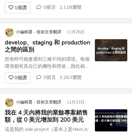
的**轉換**...結果卻發現它**確實如此。行
0留言
2,118瀏覽
1
個讚
不通！** 😢 ➡️幸運的是，今天這個問題
實際上有一個**解決方案**：它在底層使
用**CSS Grid**，而且它**如此簡單**並
且**完美...
小編精選 - 技術文章翻譯
·
11月26日
develop、staging 和 production
之間的區別
您有時可能會遇到三種不同的環境。每個
環境都有其自己的屬性和用途，因此相應
地使用它們非常重要。一旦你知道了環境
0留言
3,263瀏覽
0
個讚
的用途，就會明白為什麼我們有這麼多環
境。 主要的三個環境是：開發、階段和
生產。 ## Develop 這是您電腦上的環
境。您將在此處進行所有程式碼更新。這
小編精選 - 技術文章翻譯
·
11月23日
是您的所有提交和分支...
我在 4 天內將我的業餘專案銷售
額，從 0 美元增加到 200 美元
這是我的 side project（基本上是Next.Js