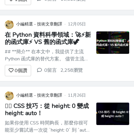
至單字開頭。 2. 按住左鍵點選。 3. 一直
拖曳到單字最後。 4. 釋放左鍵點選。 5.
右鍵點選所選內容。 6. 按一下「複製...
小編精選 - 技術文章翻譯
·
12月05日
在 Python 資料科學領域：🚀⚡新
的函式庫⚡ VS 舊的函式庫🦖
## **簡介** 在本文中，我提供了主流
Python 函式庫的替代方案。 儘管主流函
式庫得到了更強大的活躍社群的支持，但
0留言
2,258瀏覽
0
個讚
這些替代方案為 Python 領域增加了一些
價值。 選擇您的庫取決於您的用例和個
人喜好。 ![甘道夫](https://dev-to-
uploads.s...
小編精選 - 技術文章翻譯
·
11月26日
🧙‍♂️ CSS 技巧：從 height: 0 變成
height: auto！
如果你使用 CSS 時間夠長，那麼你很可
能至少嘗試過一次從 `height: 0` 到 `auto`