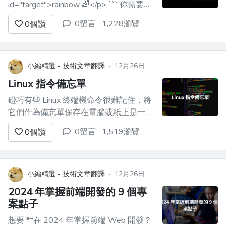
id="target">rainbow 🌈</p> ``` 你需要用
JS改變它的顏色。你有什麼選擇？ ## 1.
0留言
1,228瀏覽
0
個讚
內聯樣式 最直接的路徑。從 DOM 查詢元
素並變更其內聯樣式。 ```
document.getEl...
小編精選 - 技術文章翻譯
·
12月26日
Linux 指令備忘單
碰巧有些 Linux 終端機命令很難記住，將
它們作為備忘單保存在電腦或紙上是一個
很好的做法。此列表並不詳盡，但包含最
0留言
1,519瀏覽
0
個讚
常用的命令。請隨意在下面的評論中加入
您最常用的命令並分享此列表✌️。 ## 用
戶 - **Id** – 有關使用者的詳細資訊
（uid、gid 和群組）。 - **la...
小編精選 - 技術文章翻譯
·
12月26日
2024 年掌握前端開發的 9 個專
案點子
想要 **在 2024 年掌握前端 Web 開發？