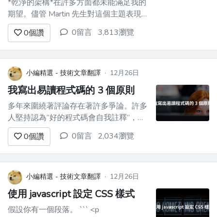
*乾淨的架構*在許多方面都未能滿足我的
期望。儘管 Martin 先生對這個主題表現
出明顯的熱情，但「清潔架構」組織得很
0留言
3,813瀏覽
0
個讚
差，缺乏範例，並且對使用現有系統保持
沉默。作者錯過了一個重要的機會來教導
我們何時以及如何將這些經驗教訓應用到
我們自己的系統中。讓我解釋。 ### *乾
小編精選 - 技術文章翻譯
·
12月26日
淨的架構*是一本組織得很差...
我寫出易讀程式碼的 3 個原則
多年來圍繞著評論存在著許多爭論。許多
人堅持認為“好的程式碼會自我註釋”，而
其他人則贊成在程式碼中包含好的註釋，
0留言
2,034瀏覽
0
個讚
並認為應該需要它們。當我閱讀和聽到這
些爭論時，我注意到他們經常關注程式碼
的*什麼*和*如何*......即。程式碼*做什麼
*，以及*如何*做到這一點。但「為什
小編精選 - 技術文章翻譯
·
12月26日
麼」的概念很少進入討論…即。 *...
使用 javascript 設定 CSS 樣式
假設你有一個段落。 ``` <p