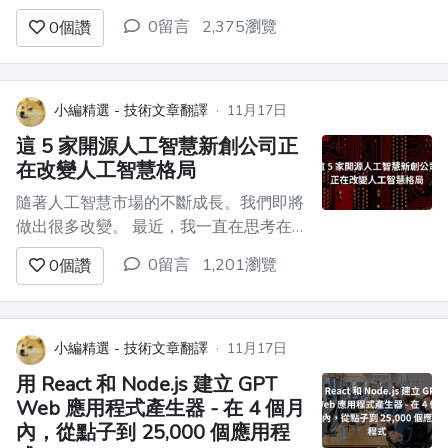
(https://dev-to-
0留言
2,375瀏覽
0
個讚
uploads.s3.amazonaws.com/uploads/articles/7abcd75k05wkj
在本文中，我將嘗試向您展示建立專業
的...
小編精選 - 技術文章翻譯
·
11月17日
這 5 家開源人工智慧新創公司正
在改變人工智慧格局
隨著人工智慧市場的不斷成長。我們即將
做出很多改變。 最近，我一直在思考在
各個領域取得重大進展的最新新創公司。
0留言
1,201瀏覽
0
個讚
這些新創公司參與了開創性的工作，從增
強資料互動性到探索大型語言模型在營運
中的潛力（一種稱為 LLM Ops 的新概
念）。此外，我對搜尋引擎和生成人工智
小編精選 - 技術文章翻譯
·
11月17日
慧的進步很著迷，它們正在徹底改變我
用 React 和 Node.js 建立 GPT
們...
Web 應用程式產生器 - 在 4 個月
內，從點子到 25,000 個應用程