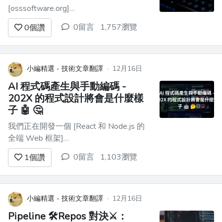
[osssoftware.org]
(http://osssoftware.org)，重點是： - PH
0留言
1,757瀏覽
0
個讚
獲獎者 - DevHunt 上最好的開發工具 - 最
近在 GitHub 上活躍 - 大多數網路反向連
結 - 大多數被提及為“替代...
小編精選 - 技術文章翻譯
·
12月16日
AI 程式碼產生與手動編碼 -
202X 的程式設計將會是什麼樣
子 🤖 🤔
我們正在開發一個 [React 和 Node.js 的
全端 Web 框架]
(https://github.com/wasp-lang/wasp)，它
0留言
1,103瀏覽
1
個讚
使用簡單的設定語言來擺脫樣板檔案。很
多次，我們被問到，*「為什麼你要費心
去建立一個新的 Web 應用程式開發框
架？無論如何，ChatGPT / LLM ...
小編精選 - 技術文章翻譯
·
12月16日
Pipeline 🛠️Repos 對決⚔️：