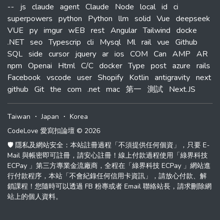
--
js
claude
agent
Claude
Node
local
id
ci
superpowers
python
Python
llm
solid
Vue
deepseek
VUE
py
imgur
wEB
rest
Angular
Tailwind
docke
.NET
seo
Typescrip
cli
Mysql
Ml
rail
vue
Github
SQL
side
cursor
jquery
ar
ios
COM
Can
AMP
AR
npm
Openai
Html
C/C
docker
Type
post
azure
rails
Facebook
vscode
user
Shopify
Kotlin
antigravity
next
github
Git
the
com
.net
mac
第一
測試
Next.JS
Taiwan
・
Japan
・
Korea
CodeLove 愛寫扣論壇 © 2026
🛡️ 隱私及網站安全：本站註冊過程「不須提供任何個資」，只要 E-
Mail 與帳密即可註冊，請安心註冊！線上付款過程使用「綠界科技
ECPay 」第三方專業金流廠商，全程在「綠界科技 ECPay 」網站進
行付款程序，本站「不會紀錄任何信用卡資訊」，請放心付款、解
鎖課程！您隨時可以透過 FB 粉專或者 Email 聯絡站長，請求刪除網
站上的個人資料。