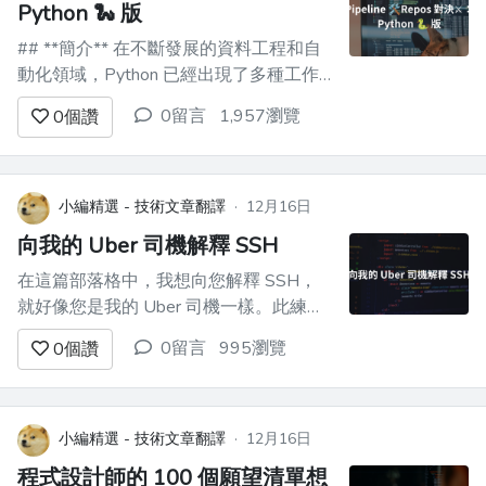
Python 🐍 版
## **簡介** 在不斷發展的資料工程和自
動化領域，Python 已經出現了多種工作
流程編排器。在本文中，我將介紹 6 個
0留言
1,957瀏覽
0
個讚
Python 函式庫及其一些主要功能。 ![介紹
GIF](https://dev-to-
uploads.s3.amazonaws.com/uploads/art...
小編精選 - 技術文章翻譯
·
12月16日
向我的 Uber 司機解釋 SSH
在這篇部落格中，我想向您解釋 SSH，
就好像您是我的 Uber 司機一樣。此練習
的目的是假裝您以前沒有 SSH 經驗，甚
0留言
995瀏覽
0
個讚
至沒有太多一般技術知識，並讓您達到以
下目標： 1. 不要害怕「SSH」這個模糊
的術語，因為你腦子裡有一個具體的形
象。 2. 了解業界級開發人員如何使用
小編精選 - 技術文章翻譯
·
12月16日
SSH來測試程式碼...
程式設計師的 100 個願望清單想