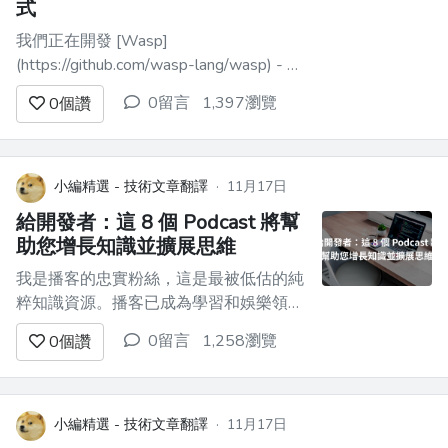
式
我們正在開發 [Wasp]
(https://github.com/wasp-lang/wasp) - 一
個基於 React、Node.js 和 Prisma 建置的
0留言
1,397瀏覽
0
個讚
全端 Web 框架。自從 GPT 出現以來，我
們想知道是否可以使用它來更快地建立
Web 應用程式。這讓我們想到了 [MAGE
- 一個...
小編精選 - 技術文章翻譯
·
11月17日
給開發者：這 8 個 Podcast 將幫
助您增長知識並擴展思維
我是播客的忠實粉絲，這是最被低估的純
粹知識資源。播客已成為學習和娛樂領域
的革命性媒介。近年來，它們從小眾聽眾
0留言
1,258瀏覽
0
個讚
的愛好轉變為主流媒體形式。 向兩個或
更多經驗豐富的人學習談論特定主題，討
論他們在做某事時面臨的挑戰，並分享他
們的旅程是很有趣的。 它為解決特定問
小編精選 - 技術文章翻譯
·
11月17日
題和建立獨特的解決方案提供了令人難