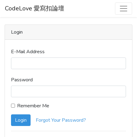
CodeLove 愛寫扣論壇
Login
E-Mail Address
Password
Remember Me
Login
Forgot Your Password?