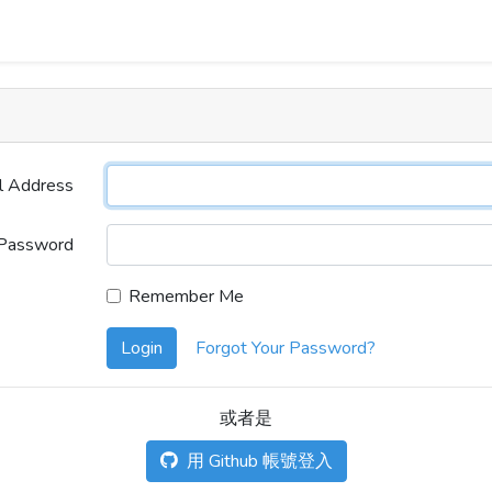
l Address
Password
Remember Me
Login
Forgot Your Password?
或者是
用 Github 帳號登入