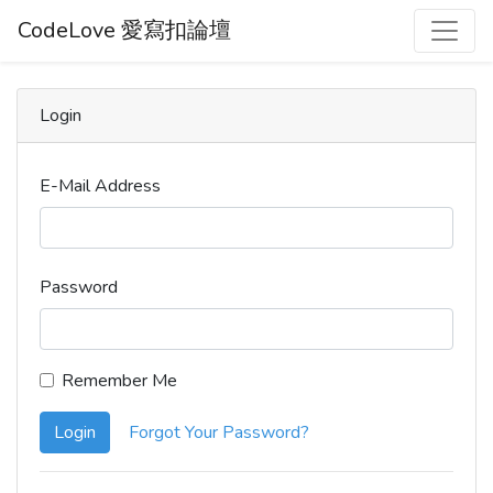
CodeLove 愛寫扣論壇
Login
E-Mail Address
Password
Remember Me
Login
Forgot Your Password?