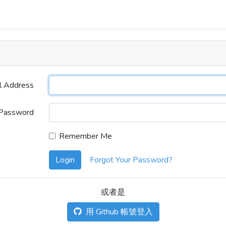
l Address
Password
Remember Me
Login
Forgot Your Password?
或者是
用 Github 帳號登入