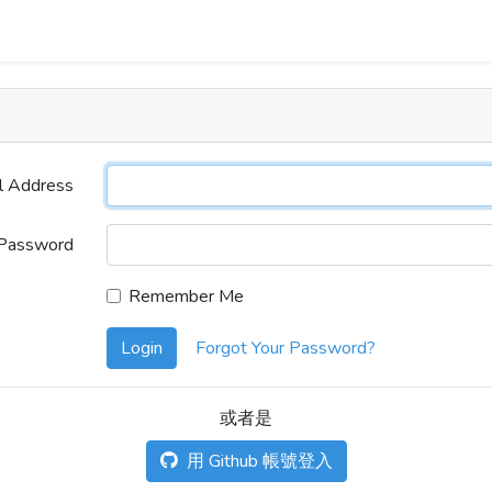
l Address
Password
Remember Me
Login
Forgot Your Password?
或者是
用 Github 帳號登入