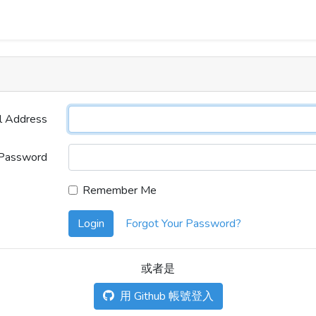
l Address
Password
Remember Me
Login
Forgot Your Password?
或者是
用 Github 帳號登入