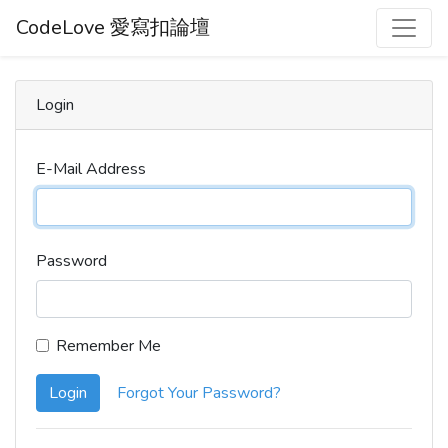
CodeLove 愛寫扣論壇
Login
E-Mail Address
Password
Remember Me
Login
Forgot Your Password?