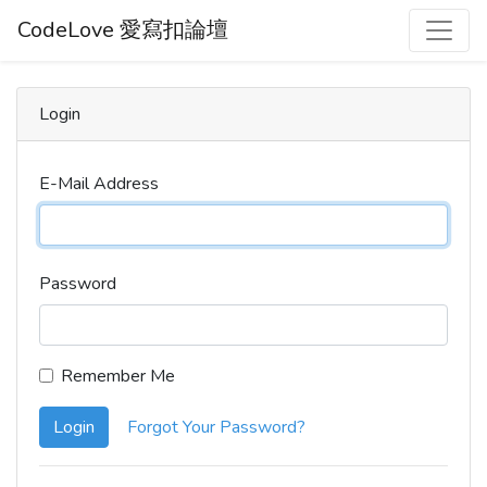
CodeLove 愛寫扣論壇
Login
E-Mail Address
Password
Remember Me
Login
Forgot Your Password?