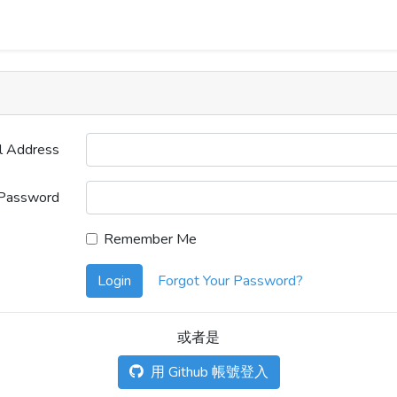
l Address
Password
Remember Me
Login
Forgot Your Password?
或者是
用 Github 帳號登入