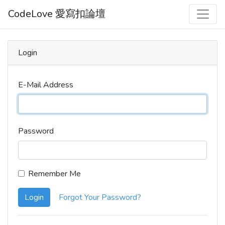
CodeLove 愛寫扣論壇
Login
E-Mail Address
Password
Remember Me
Login
Forgot Your Password?