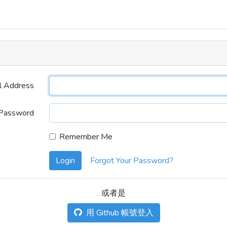
l Address
Password
Remember Me
Login
Forgot Your Password?
或者是
用 Github 帳號登入