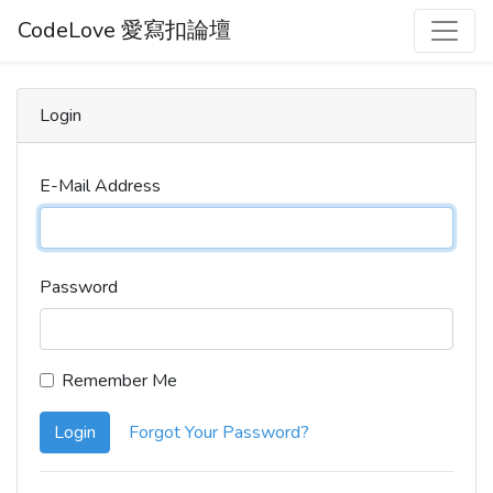
CodeLove 愛寫扣論壇
Login
E-Mail Address
Password
Remember Me
Login
Forgot Your Password?