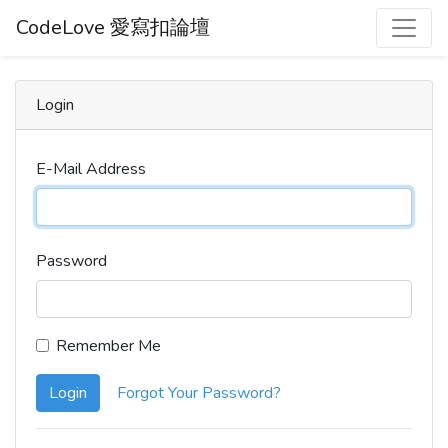
CodeLove 愛寫扣論壇
Login
E-Mail Address
Password
Remember Me
Login
Forgot Your Password?