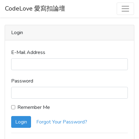
CodeLove 愛寫扣論壇
Login
E-Mail Address
Password
Remember Me
Login
Forgot Your Password?