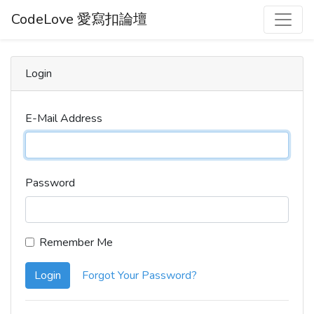
CodeLove 愛寫扣論壇
Login
E-Mail Address
Password
Remember Me
Login
Forgot Your Password?