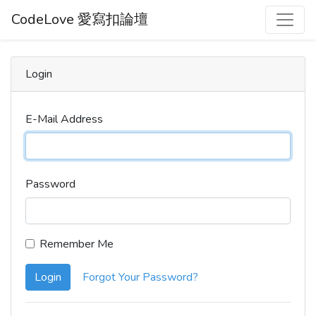
CodeLove 愛寫扣論壇
Login
E-Mail Address
Password
Remember Me
Login
Forgot Your Password?