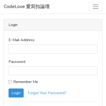
CodeLove 愛寫扣論壇
Login
E-Mail Address
Password
Remember Me
Login
Forgot Your Password?