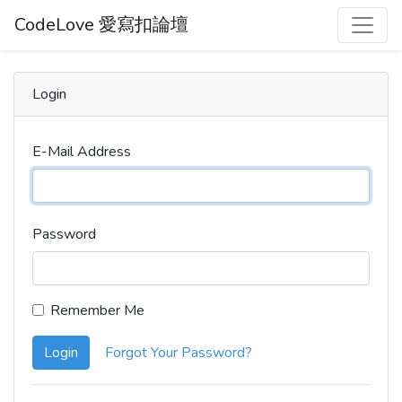
CodeLove 愛寫扣論壇
Login
E-Mail Address
Password
Remember Me
Login
Forgot Your Password?