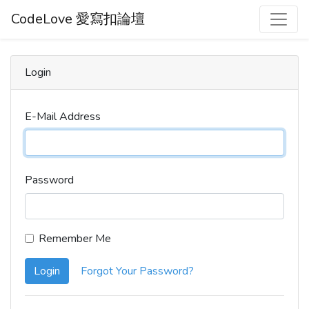
CodeLove 愛寫扣論壇
Login
E-Mail Address
Password
Remember Me
Login
Forgot Your Password?