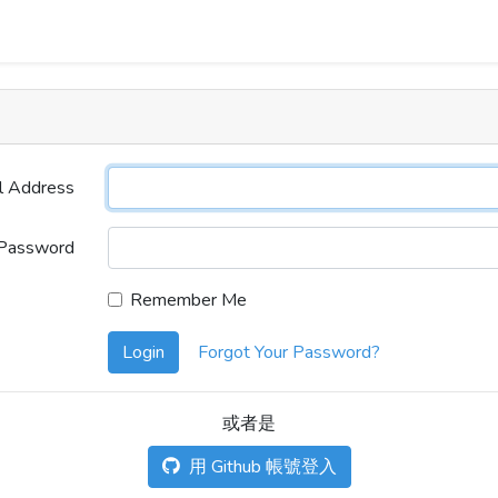
l Address
Password
Remember Me
Login
Forgot Your Password?
或者是
用 Github 帳號登入