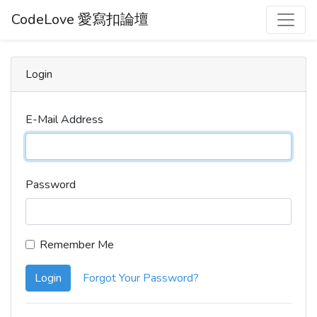
CodeLove 愛寫扣論壇
Login
E-Mail Address
Password
Remember Me
Login
Forgot Your Password?