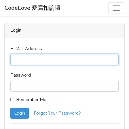
CodeLove 愛寫扣論壇
Login
E-Mail Address
Password
Remember Me
Login
Forgot Your Password?