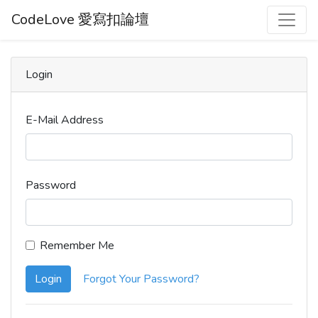
CodeLove 愛寫扣論壇
Login
E-Mail Address
Password
Remember Me
Login
Forgot Your Password?