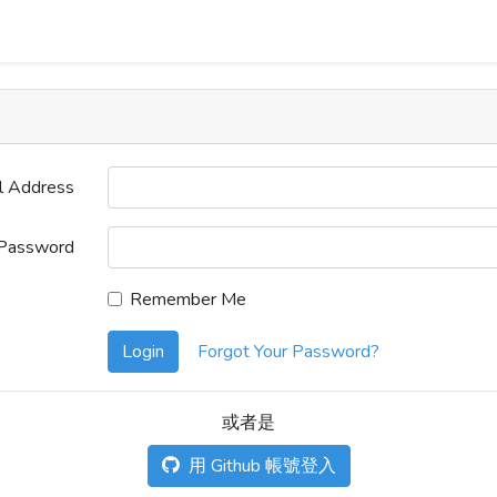
l Address
Password
Remember Me
Login
Forgot Your Password?
或者是
用 Github 帳號登入