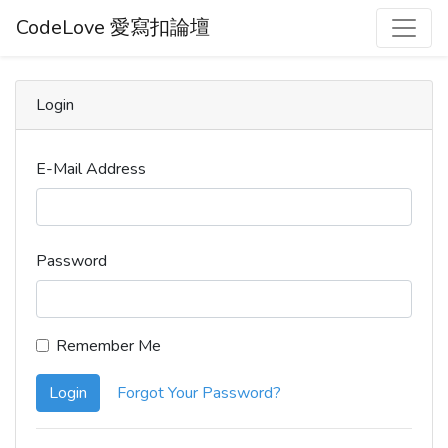
CodeLove 愛寫扣論壇
Login
E-Mail Address
Password
Remember Me
Login
Forgot Your Password?