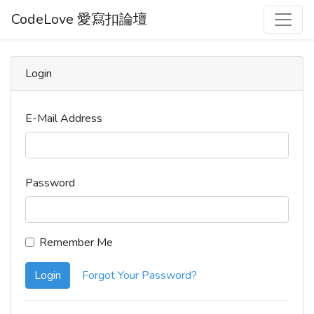
CodeLove 愛寫扣論壇
Login
E-Mail Address
Password
Remember Me
Login
Forgot Your Password?