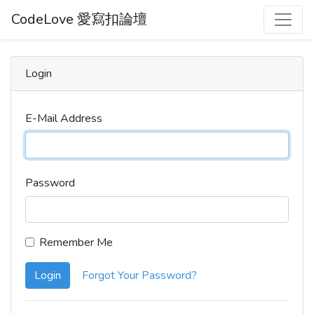
CodeLove 愛寫扣論壇
Login
E-Mail Address
Password
Remember Me
Login
Forgot Your Password?