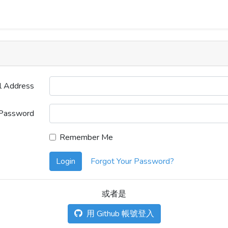
l Address
Password
Remember Me
Login
Forgot Your Password?
或者是
用 Github 帳號登入