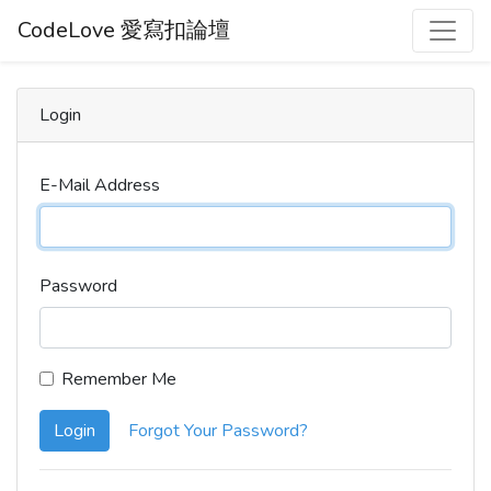
CodeLove 愛寫扣論壇
Login
E-Mail Address
Password
Remember Me
Login
Forgot Your Password?