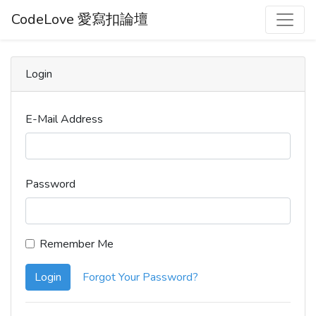
CodeLove 愛寫扣論壇
Login
E-Mail Address
Password
Remember Me
Login
Forgot Your Password?