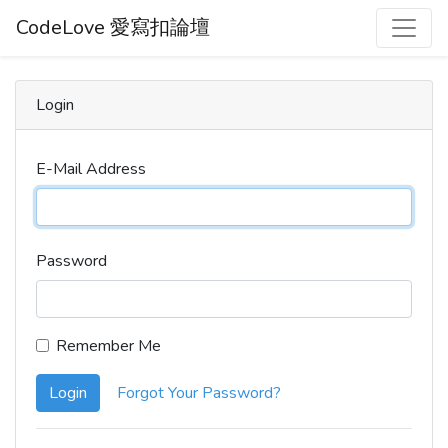
CodeLove 愛寫扣論壇
Login
E-Mail Address
Password
Remember Me
Login
Forgot Your Password?