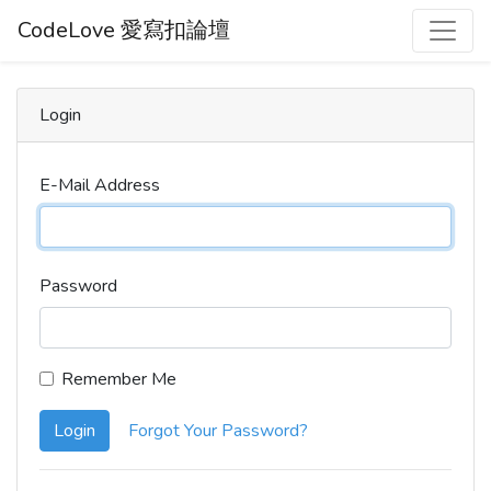
CodeLove 愛寫扣論壇
Login
E-Mail Address
Password
Remember Me
Login
Forgot Your Password?