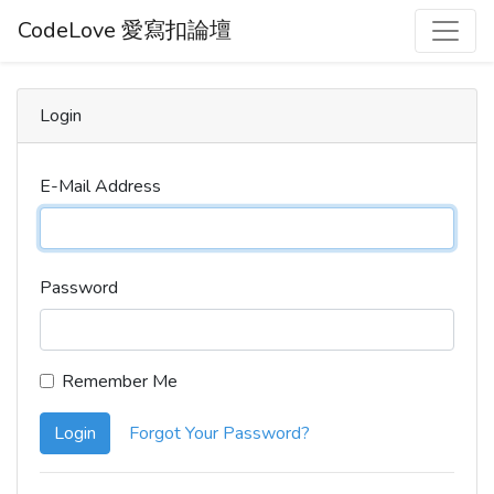
CodeLove 愛寫扣論壇
Login
E-Mail Address
Password
Remember Me
Login
Forgot Your Password?