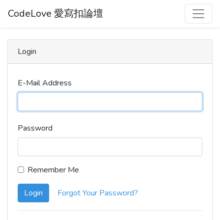
CodeLove 愛寫扣論壇
Login
E-Mail Address
Password
Remember Me
Login
Forgot Your Password?