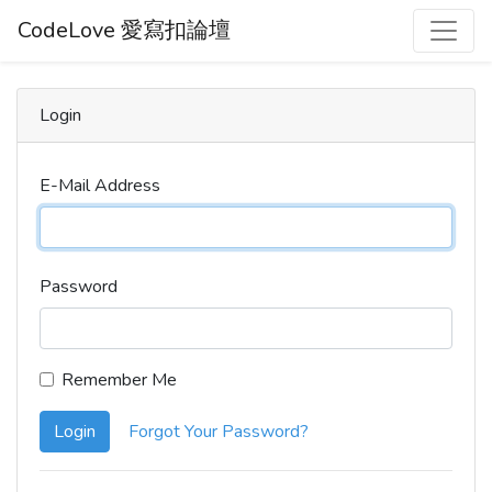
CodeLove 愛寫扣論壇
Login
E-Mail Address
Password
Remember Me
Login
Forgot Your Password?