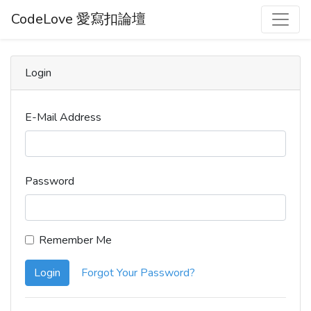
CodeLove 愛寫扣論壇
Login
E-Mail Address
Password
Remember Me
Login
Forgot Your Password?