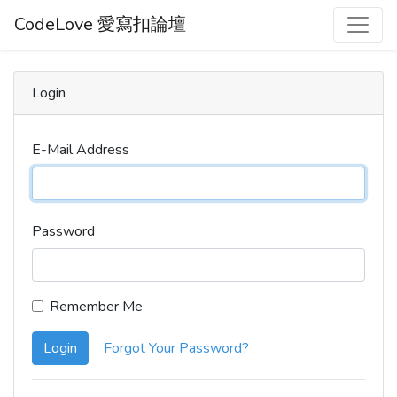
CodeLove 愛寫扣論壇
Login
E-Mail Address
Password
Remember Me
Login
Forgot Your Password?