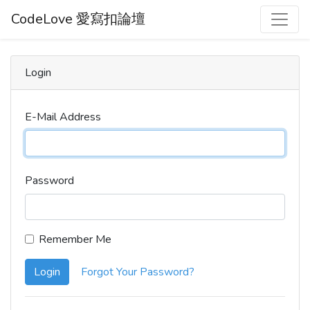
CodeLove 愛寫扣論壇
Login
E-Mail Address
Password
Remember Me
Login
Forgot Your Password?