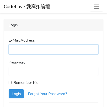
CodeLove 愛寫扣論壇
Login
E-Mail Address
Password
Remember Me
Login
Forgot Your Password?