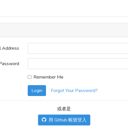
l Address
Password
Remember Me
Login
Forgot Your Password?
或者是
用 Github 帳號登入