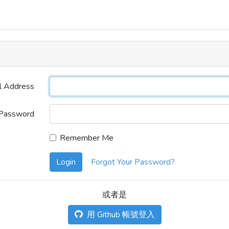
l Address
Password
Remember Me
Login
Forgot Your Password?
或者是
用 Github 帳號登入