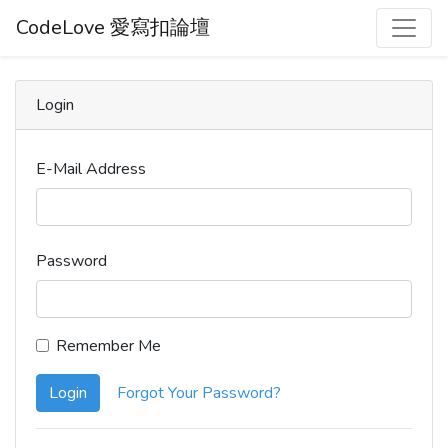
CodeLove 愛寫扣論壇
Login
E-Mail Address
Password
Remember Me
Login
Forgot Your Password?