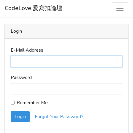
CodeLove 愛寫扣論壇
Login
E-Mail Address
Password
Remember Me
Login
Forgot Your Password?