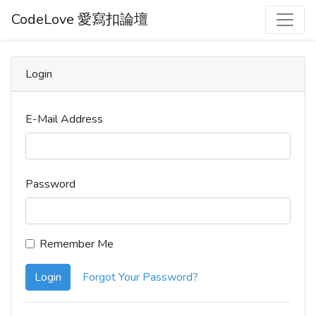
CodeLove 愛寫扣論壇
Login
E-Mail Address
Password
Remember Me
Login
Forgot Your Password?