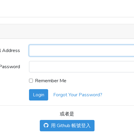
l Address
Password
Remember Me
Login
Forgot Your Password?
或者是
用 Github 帳號登入