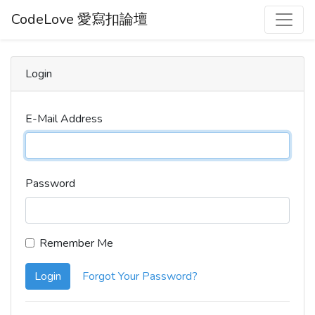
CodeLove 愛寫扣論壇
Login
E-Mail Address
Password
Remember Me
Login
Forgot Your Password?