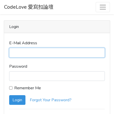
CodeLove 愛寫扣論壇
Login
E-Mail Address
Password
Remember Me
Login
Forgot Your Password?