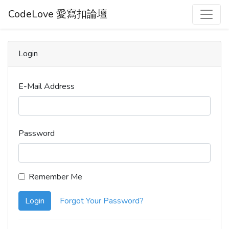
CodeLove 愛寫扣論壇
Login
E-Mail Address
Password
Remember Me
Login
Forgot Your Password?